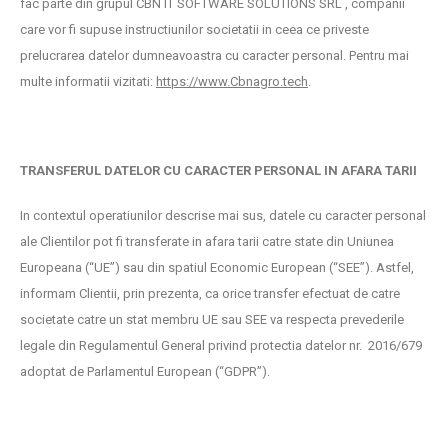
fac parte din grupul CBN IT SOFTWARE SOLUTIONS SRL , companii
care vor fi supuse instructiunilor societatii in ceea ce priveste
prelucrarea datelor dumneavoastra cu caracter personal. Pentru mai
multe informatii vizitati:
https://www.Cbnagro.tech
.
TRANSFERUL DATELOR CU CARACTER PERSONAL IN AFARA TARII
In contextul operatiunilor descrise mai sus, datele cu caracter personal
ale Clientilor pot fi transferate in afara tarii catre state din Uniunea
Europeana (“UE”) sau din spatiul Economic European (“SEE”). Astfel,
informam Clientii, prin prezenta, ca orice transfer efectuat de catre
societate catre un stat membru UE sau SEE va respecta prevederile
legale din Regulamentul General privind protectia datelor nr. 2016/679
adoptat de Parlamentul European (“GDPR”).