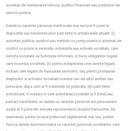
societati de mentenanta tehnica, auditori financiari sau prestatori de
servicii juridice.
Datele cu caracter personal mentionate mai sus pot fi puse la
dispozitie sau transmise unor parti terte in urmatoarele situatii: (i)
autoritati publice, auditori sau institutii cu componente in activitati de
control cu privire la serviciile, activitatile sau activele societatii, care
solicita societatii sa furnizeze informatii, in baza obligatiilor legale
care incumba societatii; (ii) pentru indeplinirea unei cerinte legale,
inclusiv cele legate de furnizarea serviciilor, sau pentru protejarea
drepturilor si activelor societatii noastre sau ale altor entitati sau
persoane, dupa cum ar fi instantele de judecata; (iii) parti terte
achizitoare, in masura in care activitatea societatii ar fi (total sau
partial) transferata, iar datele cu caracter personal are persoanelor
vizate ar fi parte din activele reprezentand obiectul tranzactiei. De
asemenea, pentru scopul prelucrarii reglementat mai sus, putem
furniza datele dumneavoastra cu caracter personal societatilor care