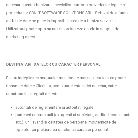
necesare pentru furnizarea serviciilor conform prevederilor legale si
procedurilor CBN IT SOFTWARE SOLUTIONS SRL . Refuzul de a furniza
astfel de date ne pune in imposibilitatea de a furniza serviciile.
Utilizatorul poate opta sa nu i se prelucreze datele in scopuri de
marketing direct.
DESTINATARII DATELOR CU CARACTER PERSONAL
Pentru indeplinirea scopurilor mentionate mai sus, societatea poate
transmite datele Clientilor, acolo unde este strict necesar, catre
urmatoarele categorii de terti:
autoritati de reglementare si autoritati legale
parteneri contractuali (ex. agenti ai societatii, auditori, consultanti
etc.), unii avand si calitatea de persoane imputernicite de
operator cu prelucrarea datelor cu caracter personal.