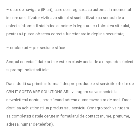
– date de navigare (IP-uri), care se inregistreaza automat in momentul
in care un utilizator viziteaza site-ul si sunt utilizate cu scopul de a
colecta informatii statistice anonime in legatura cu folosirea site-ului,
pentru a-i putea observa corecta functionare in deplina securitate;
– cookie-uri – per sesiune si fixe
Scopul colectarii datelor tale este exclusiv acela de a raspunde eficient
si prompt solicitarii tale
Daca doriti sa primiti informatii despre produsele si serviciile oferite de
CBN IT SOFTWARE SOLUTIONS SRL va rugam sa va inscrieti la
newsletterul nostru, specificand adresa dumneavoastra de mail. Daca
doriti sa achizitionati un produs sau serviciu Cbnagro.tech va rugam
sa completati datele cerute in formularul de contact (nume, prenume,
adresa, numar de telefon).