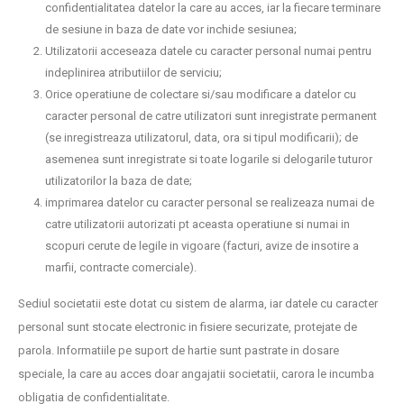
confidentialitatea datelor la care au acces, iar la fiecare terminare
de sesiune in baza de date vor inchide sesiunea;
Utilizatorii acceseaza datele cu caracter personal numai pentru
indeplinirea atributiilor de serviciu;
Orice operatiune de colectare si/sau modificare a datelor cu
caracter personal de catre utilizatori sunt inregistrate permanent
(se inregistreaza utilizatorul, data, ora si tipul modificarii); de
asemenea sunt inregistrate si toate logarile si delogarile tuturor
utilizatorilor la baza de date;
imprimarea datelor cu caracter personal se realizeaza numai de
catre utilizatorii autorizati pt aceasta operatiune si numai in
scopuri cerute de legile in vigoare (facturi, avize de insotire a
marfii, contracte comerciale).
Sediul societatii este dotat cu sistem de alarma, iar datele cu caracter
personal sunt stocate electronic in fisiere securizate, protejate de
parola. Informatiile pe suport de hartie sunt pastrate in dosare
speciale, la care au acces doar angajatii societatii, carora le incumba
obligatia de confidentialitate.