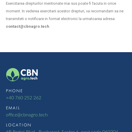
Exercitarea drepturilor mentionate mai sus poate fi facuta in orice
moment. In vederea exercitarii acestor drepturi, va recomandam sa ne
transmiteti o notificare in format electronic la urmatoarea adresa:
contact@cbnagro.tech
.
PHONE
+40 760 252 262
EMAIL
oﬃce@cbnagro.tech
LOCATION