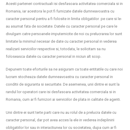
Acesti parteneri contractuali isi desfasoara activitatea comerciala si in
Romania, iar acestora le pot fi furnizate datele dumneavoastra cu
caracter personal pentru a fi folosite in limita obligatiilor pe care si le-
au asumat fata de societate. Datele cu caracter personal pe care le
divulgam catre persoanele imputernicite de noi cu prelucrarea lor sunt
limitate la minimul necesar de date cu caracter personal in vederea
realizarii serviciilor respective si, totodata, le solicitam sa nu
foloseasca datele cu caracter personal in niciun alt scop.
Depunem toate eforturile sa ne asiguram ca toate entitatile cu care noi
lucram stocheaza datele dumneavoastra cu caracter personal in
conditii de siguranta si securitate. De asemenea, unii dintre ei sunt la
randul lor operatori care isi desfasoara activitatea comerciala si in
Romania, cum ar fi furnizori ai serviciilor de plata in calitate de agenti.
Unii dintre ei sunt terte parti care nu au rolul de a prelucra datele cu
caracter personal, dar pot avea acces la ele in vederea indeplinirii
obligatiilor lor sau in interactiunea lor cu societatea, dupa cum ar fi