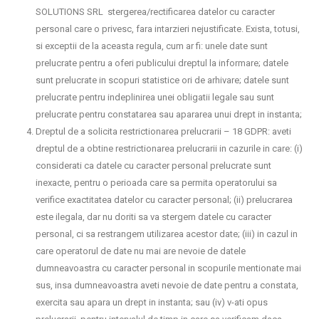
SOLUTIONS SRL stergerea/rectificarea datelor cu caracter
personal care o privesc, fara intarzieri nejustificate. Exista, totusi,
si exceptii de la aceasta regula, cum ar fi: unele date sunt
prelucrate pentru a oferi publicului dreptul la informare; datele
sunt prelucrate in scopuri statistice ori de arhivare; datele sunt
prelucrate pentru indeplinirea unei obligatii legale sau sunt
prelucrate pentru constatarea sau apararea unui drept in instanta;
Dreptul de a solicita restrictionarea prelucrarii – 18 GDPR: aveti
dreptul de a obtine restrictionarea prelucrarii in cazurile in care: (i)
considerati ca datele cu caracter personal prelucrate sunt
inexacte, pentru o perioada care sa permita operatorului sa
verifice exactitatea datelor cu caracter personal; (ii) prelucrarea
este ilegala, dar nu doriti sa va stergem datele cu caracter
personal, ci sa restrangem utilizarea acestor date; (iii) in cazul in
care operatorul de date nu mai are nevoie de datele
dumneavoastra cu caracter personal in scopurile mentionate mai
sus, insa dumneavoastra aveti nevoie de date pentru a constata,
exercita sau apara un drept in instanta; sau (iv) v-ati opus