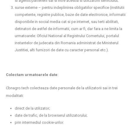
si agentii/partenerii sai si intre acestia si utilizatorii serviciului;
surse externe – pentru indeplinirea obligatiilor specifice (institutii
competente, registre publice, baze de date electronice, informatii
disponibile in social media cat si pe internet, sau terti abilitati,
detinatori de astfel de informatii, cum ar fi, dar fara a ne limita la
urmatoarele: Oficiul National al Registrului Comertului, portalul
instantelor de judecata din Romania administrat de Ministerul
Justitiei, alti furnizori de date cu caracter personal etc.).
Colectam urmatoarele date
:
Cbnagro.tech colecteaza date personale de la utilizatorii sai in trei
modalitati:
direct de la utilizator;
date de trafic, de la browserul utilizatorului;
prin intermediul cookie-urilor.