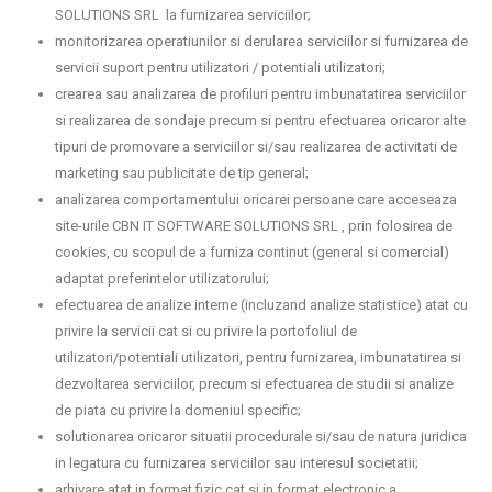
SOLUTIONS SRL la furnizarea serviciilor;
monitorizarea operatiunilor si derularea serviciilor si furnizarea de
servicii suport pentru utilizatori / potentiali utilizatori;
crearea sau analizarea de profiluri pentru imbunatatirea serviciilor
si realizarea de sondaje precum si pentru efectuarea oricaror alte
tipuri de promovare a serviciilor si/sau realizarea de activitati de
marketing sau publicitate de tip general;
analizarea comportamentului oricarei persoane care acceseaza
site-urile CBN IT SOFTWARE SOLUTIONS SRL , prin folosirea de
cookies, cu scopul de a furniza continut (general si comercial)
adaptat preferintelor utilizatorului;
efectuarea de analize interne (incluzand analize statistice) atat cu
privire la servicii cat si cu privire la portofoliul de
utilizatori/potentiali utilizatori, pentru furnizarea, imbunatatirea si
dezvoltarea serviciilor, precum si efectuarea de studii si analize
de piata cu privire la domeniul specific;
solutionarea oricaror situatii procedurale si/sau de natura juridica
in legatura cu furnizarea serviciilor sau interesul societatii;
arhivare atat in format fizic cat si in format electronic a