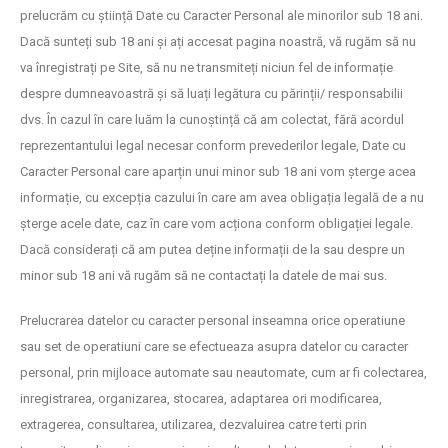
prelucrăm cu știință Date cu Caracter Personal ale minorilor sub 18 ani.
Dacă sunteți sub 18 ani și ați accesat pagina noastră, vă rugăm să nu
va înregistrați pe Site, să nu ne transmiteți niciun fel de informație
despre dumneavoastră și să luați legătura cu părinții/ responsabilii
dvs. În cazul în care luăm la cunoștință că am colectat, fără acordul
reprezentantului legal necesar conform prevederilor legale, Date cu
Caracter Personal care aparțin unui minor sub 18 ani vom șterge acea
informație, cu excepția cazului în care am avea obligația legală de a nu
șterge acele date, caz în care vom acționa conform obligației legale.
Dacă considerați că am putea deține informații de la sau despre un
minor sub 18 ani vă rugăm să ne contactați la datele de mai sus.
Prelucrarea datelor cu caracter personal inseamna orice operatiune
sau set de operatiuni care se efectueaza asupra datelor cu caracter
personal, prin mijloace automate sau neautomate, cum ar fi colectarea,
inregistrarea, organizarea, stocarea, adaptarea ori modificarea,
extragerea, consultarea, utilizarea, dezvaluirea catre terti prin