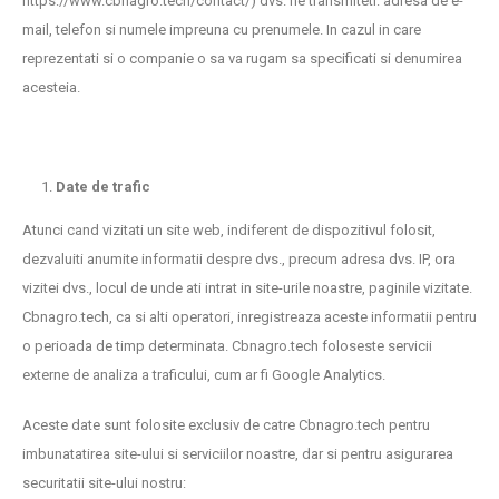
https://www.cbnagro.tech/contact/) dvs. ne transmiteti: adresa de e-
mail, telefon si numele impreuna cu prenumele. In cazul in care
reprezentati si o companie o sa va rugam sa specificati si denumirea
acesteia.
Date de trafic
Atunci cand vizitati un site web, indiferent de dispozitivul folosit,
dezvaluiti anumite informatii despre dvs., precum adresa dvs. IP, ora
vizitei dvs., locul de unde ati intrat in site-urile noastre, paginile vizitate.
Cbnagro.tech, ca si alti operatori, inregistreaza aceste informatii pentru
o perioada de timp determinata. Cbnagro.tech foloseste servicii
externe de analiza a traficului, cum ar fi Google Analytics.
Aceste date sunt folosite exclusiv de catre Cbnagro.tech pentru
imbunatatirea site-ului si serviciilor noastre, dar si pentru asigurarea
securitatii site-ului nostru: