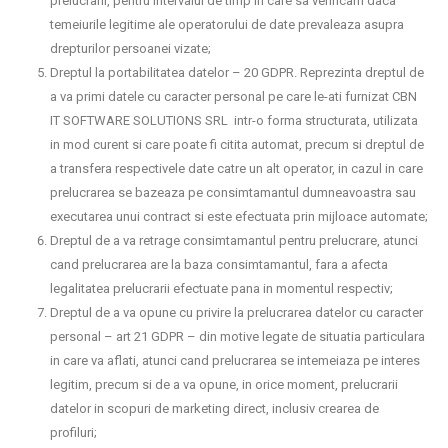
prelucrarii, pentru intervalul de timp in care sa verificam daca
temeiurile legitime ale operatorului de date prevaleaza asupra
drepturilor persoanei vizate;
Dreptul la portabilitatea datelor – 20 GDPR. Reprezinta dreptul de
a va primi datele cu caracter personal pe care le-ati furnizat CBN
IT SOFTWARE SOLUTIONS SRL intr-o forma structurata, utilizata
in mod curent si care poate fi citita automat, precum si dreptul de
a transfera respectivele date catre un alt operator, in cazul in care
prelucrarea se bazeaza pe consimtamantul dumneavoastra sau
executarea unui contract si este efectuata prin mijloace automate;
Dreptul de a va retrage consimtamantul pentru prelucrare, atunci
cand prelucrarea are la baza consimtamantul, fara a afecta
legalitatea prelucrarii efectuate pana in momentul respectiv;
Dreptul de a va opune cu privire la prelucrarea datelor cu caracter
personal – art 21 GDPR – din motive legate de situatia particulara
in care va aflati, atunci cand prelucrarea se intemeiaza pe interes
legitim, precum si de a va opune, in orice moment, prelucrarii
datelor in scopuri de marketing direct, inclusiv crearea de
profiluri;