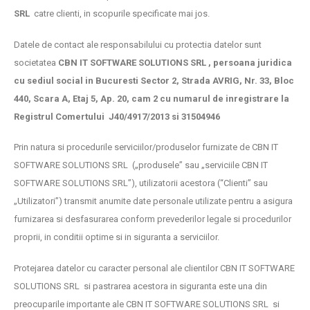
SRL
catre clienti, in scopurile specificate mai jos.
Datele de contact ale responsabilului cu protectia datelor sunt
societatea
CBN IT SOFTWARE SOLUTIONS SRL , persoana juridica
cu sediul social
in Bucuresti Sector 2, Strada AVRIG, Nr. 33, Bloc
440, Scara A, Etaj 5, Ap. 20, cam 2 cu numarul de inregistrare la
Registrul Comertului J40/4917/2013 si 31504946
Prin natura si procedurile serviciilor/produselor furnizate de CBN IT
SOFTWARE SOLUTIONS SRL („produsele” sau „serviciile CBN IT
SOFTWARE SOLUTIONS SRL”), utilizatorii acestora (“Clienti” sau
„Utilizatori”) transmit anumite date personale utilizate pentru a asigura
furnizarea si desfasurarea conform prevederilor legale si procedurilor
proprii, in conditii optime si in siguranta a serviciilor.
Protejarea datelor cu caracter personal ale clientilor CBN IT SOFTWARE
SOLUTIONS SRL si pastrarea acestora in siguranta este una din
preocuparile importante ale CBN IT SOFTWARE SOLUTIONS SRL si